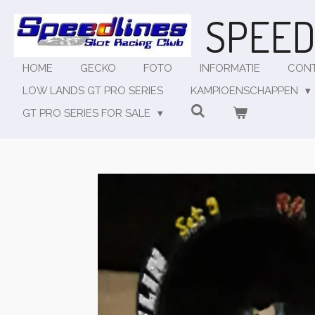
Ga
SPEED
direct
naar
de
HOME
GECKO
FOTO
INFORMATIE
CON
hoofdinhoud
LOW LANDS GT PRO SERIES
KAMPIOENSCHAPPEN
GT PRO SERIES FOR SALE