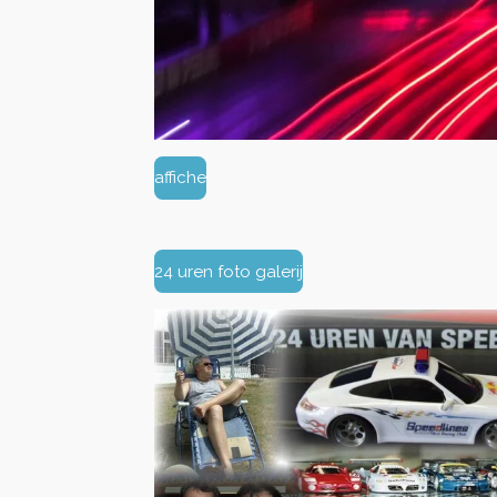
affiche
24 uren foto galerij