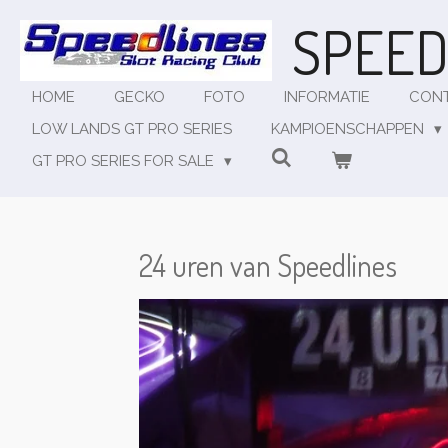
Ga
SPEED
direct
naar
de
HOME
GECKO
FOTO
INFORMATIE
CON
hoofdinhoud
LOW LANDS GT PRO SERIES
KAMPIOENSCHAPPEN
GT PRO SERIES FOR SALE
24 uren van Speedlines