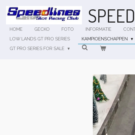
Ga
SPEED
direct
naar
de
HOME
GECKO
FOTO
INFORMATIE
CON
hoofdinhoud
LOW LANDS GT PRO SERIES
KAMPIOENSCHAPPEN
GT PRO SERIES FOR SALE